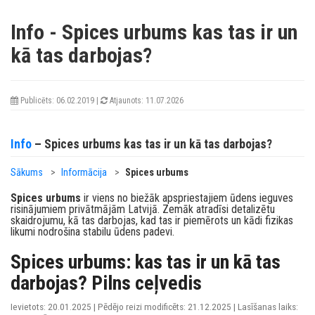
Info
- Spices urbums kas tas ir un
kā tas darbojas?
Publicēts: 06.02.2019 |
Atjaunots: 11.07.2026
Info
– Spices urbums kas tas ir un kā tas darbojas?
Sākums
>
Informācija
>
Spices urbums
Spices urbums
ir viens no biežāk apspriestajiem ūdens ieguves
risinājumiem privātmājām Latvijā. Zemāk atradīsi detalizētu
skaidrojumu, kā tas darbojas, kad tas ir piemērots un kādi fizikas
likumi nodrošina stabilu ūdens padevi.
Spices urbums: kas tas ir un kā tas
darbojas? Pilns ceļvedis
Ievietots: 20.01.2025
|
Pēdējo reizi modificēts: 21.12.2025
|
Lasīšanas laiks: