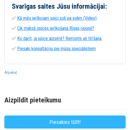
Svarīgas saites Jūsu informācijai:
✅
Kā mēs ierīkojam spici soli pa solim (Video)
✅
Cik maksā spices ierīkošana Rīgas rajonā?
✅
Ko darīt, ja spice aizsērē? Remonts un tīrīšana
✅
Piesaki konsultāciju pie mūsu speciālistiem
Atpakaļ
Aizpildīt pieteikumu
Piesakies tūlīt!