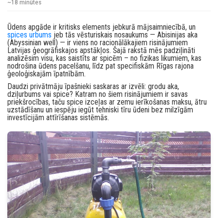
~18 minūtes
Ūdens apgāde ir kritisks elements jebkurā mājsaimniecībā, un
spices urbums
jeb tās vēsturiskais nosaukums — Abisinijas aka
(Abyssinian well) — ir viens no racionālākajiem risinājumiem
Latvijas ģeogrāfiskajos apstākļos. Šajā rakstā mēs padziļināti
analizēsim visu, kas saistīts ar spicēm – no fizikas likumiem, kas
nodrošina ūdens pacelšanu, līdz pat specifiskām Rīgas rajona
ģeoloģiskajām īpatnībām.
Daudzi privātmāju īpašnieki saskaras ar izvēli: grodu aka,
dziļurbums vai spice? Katram no šiem risinājumiem ir savas
priekšrocības, taču spice izceļas ar zemu ierīkošanas maksu, ātru
uzstādīšanu un iespēju iegūt tehniski tīru ūdeni bez milzīgām
investīcijām attīrīšanas sistēmās.