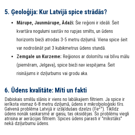
5. Ģeoloģija: Kur Latvijā spice strādās?
Mārupe, Jaunmārupe, Ādaži:
Šie reģioni ir ideāli. Šeit
kvartāra nogulumi sastāv no rupjas smilts, un ūdens
horizonts bieži atrodas 3-5 metru dziļumā. Viena spice šeit
var nodrošināt pat 3 kubikmetrus ūdens stundā.
Zemgale un Kurzeme:
Reģionos ar dolomītu vai blīvu mālu
(piemēram, Jelgava), spice bieži nav iespējama. Šeit
risinājums ir dziļurbums vai grodu aka.
6. Ūdens kvalitāte: Mīti un fakti
Dabiskais smilšu slānis ir viens no labākajiem filtriem. Ja spice ir
ierīkota vismaz 6-8 metru dziļumā, ūdens ir mikrobioloģiski tīrs.
2+
Galvenā problēma Latvijā ir izšķīdušais dzelzs (Fe
). Tiklīdz
ūdens nonāk saskarsmē ar gaisu, tas oksidējas. Šo problēmu viegli
atrisina ar aerācijas filtriem. Spices ūdens parasti ir "mīkstāks"
nekā dziļurbumu ūdens.