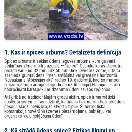
1. Kas ir spices urbums? Detalizēta definīcija
Spices urbums ir seklas ūdens ieguves urbums, kura galvenā
atšķirības zīme ir filtra uzgalis — "spice". Caurule, kuras diametrs
parasti variē no 32 mm līdz 50 mm, tiek ievietota zemē, līdz tā
sasniedz gruntsūdens līmeni smilšainā vai grantainā horizontā.
Nosaukums "Abisinijas aka" radies 19. gadsimtā, kad šo metodi
izmantoja britu armija ekspedīcijā uz Abisīniju (Etiopiju), lai ātri
nodrošinātu karaspēku ar dzeramo ūdeni sausos reģionos.
Atšķirībā no tradicionālajām grodu akām, spice ir hermētiski
noslēgta sistēma. Tas nozīmē, ka ūdens tiek ņemts tieši no ūdens
nesošā slāņa, nevis krājas atvērtā tilpnē. Šī hermētiskā
konstrukcija novērš virszemes piesārņojuma, baktēriju vai
organisko vielu nokļūšanu ūdenī.
2. Kā strādā ūdens spice? Fizikas likumi un