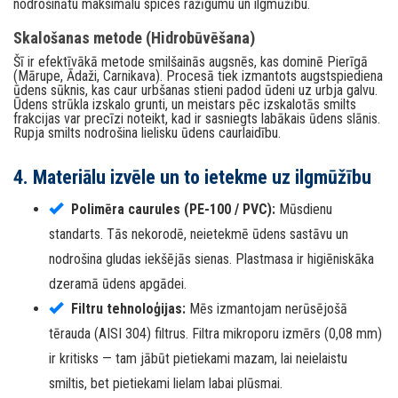
nodrošinātu maksimālu spices ražīgumu un ilgmūžību.
Skalošanas metode (Hidrobūvēšana)
Šī ir efektīvākā metode smilšainās augsnēs, kas dominē Pierīgā
(Mārupe, Ādaži, Carnikava). Procesā tiek izmantots augstspiediena
ūdens sūknis, kas caur urbšanas stieni padod ūdeni uz urbja galvu.
Ūdens strūkla izskalo grunti, un meistars pēc izskalotās smilts
frakcijas var precīzi noteikt, kad ir sasniegts labākais ūdens slānis.
Rupja smilts nodrošina lielisku ūdens caurlaidību.
4. Materiālu izvēle un to ietekme uz ilgmūžību
Polimēra caurules (PE-100 / PVC):
Mūsdienu
standarts. Tās nekorodē, neietekmē ūdens sastāvu un
nodrošina gludas iekšējās sienas. Plastmasa ir higiēniskāka
dzeramā ūdens apgādei.
Filtru tehnoloģijas:
Mēs izmantojam nerūsējošā
tērauda (AISI 304) filtrus. Filtra mikroporu izmērs (0,08 mm)
ir kritisks — tam jābūt pietiekami mazam, lai neielaistu
smiltis, bet pietiekami lielam labai plūsmai.