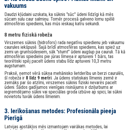
vakuums
Daudzi kļūdaini uzskata, ka sūknis "sūc" ūdeni līdzīgi kā mēs
sūcam sulu caur salmiņu. Tomēr procesā galveno lomu spēlē
atmosfēras spiediens, kas mūs ieskauj katru sekundi.
8 metru fiziskā robeža
Virszemes sūknis (hidrofors) rada negatīvu spiedienu jeb vakuumu
caurules iekšpusē. Šajā brīdī atmosfēras spiediens, kas spiež uz
zemi un gruntsūdeņiem, sāk "stumt" ūdeni augšup pa cauruli. Tā kā
atmosfēras spiediens pie jūras līmeņa ir aptuveni 1 bārs, tas
teorētiski spēj pacelt ūdens stabu līdz aptuveni 10,3 metru
augstumam.
Praksē, ņemot vērā sūkņa mehānisko lietderību un berzi caurulēs,
šī robeža ir
8 līdz 9 metri
. Ja ūdens statiskais līmenis zemē ir
zemāks par šo atzīmi, virszemes sūknis fiziski nevarēs pacelt
ūdeni. Šādos gadījumos vienīgais risinājums ir dziļurbums ar
iegremdējamo sūkni vai speciālas groda izbūve ap spici, lai sūkni
novietotu tuvāk ūdens līmenim.
3. Ierīkošanas metodes: Profesionāla pieeja
Pierīgā
Latvijas apstākļos mēs izmantojam vairākas metodes, lai