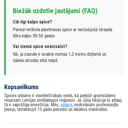
Biežāk uzdotie jautājumi (FAQ)
Cik ilgi kalpo spice?
Pareizi ierīkota plastmasas spice ar nerūsējošā tērauda
filtru kalpo 30-50 gadus.
Vai ziemā spice neaizsalst?
Nē, ja caurule ir ierakta vismaz 1,2 metru dziļumā un
sūknis atrodas siltā telpā.
Kopsavilkums
Spices urbums ir visefektīvākais veids, kā piekļūt gruntsūdens
resursam Latvijas smilšainajos reģionos. Ja Jūsu lokācija to atļauj,
tā ir saprātīga investīcija. Mēs,
voda.lv
, nodrošinām profesionālu
pieeju, izmantojot 15 gadu pieredzi un labākos materiālus.