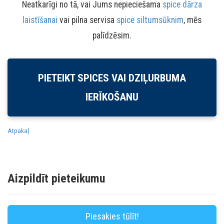
Neatkarīgi no tā, vai Jums nepieciešama
spice dārza
laistīšanai
vai pilna servisa
spice siltumsūknim
, mēs
palīdzēsim.
PIETEIKT SPICES VAI DZIĻURBUMA
IERĪKOŠANU
Atpakaļ
Aizpildīt pieteikumu
Piesakies tūlīt!