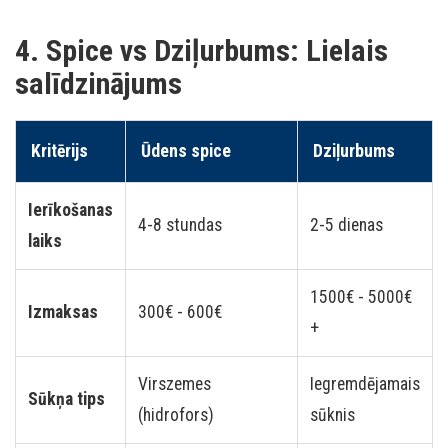
4. Spice vs Dziļurbums: Lielais
salīdzinājums
Kritērijs
Ūdens spice
Dziļurbums
Ierīkošanas
4-8 stundas
2-5 dienas
laiks
1500€ - 5000€
Izmaksas
300€ - 600€
+
Virszemes
Iegremdējamais
Sūkņa tips
(hidrofors)
sūknis