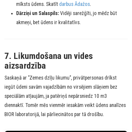
mīksts ūdens. Skatīt
darbus Ādažos
.
Dārziņi un Salaspils:
Vidēji sarežģīti, jo mēdz būt
akmeņi, bet ūdens ir kvalitatīvs.
7. Likumdošana un vides
aizsardzība
Saskaņā ar "Zemes dzīļu likumu", privātpersonas drīkst
iegūt ūdeni savām vajadzībām no virsējiem slāņiem bez
speciālām atļaujām, ja patēriņš nepārsniedz 10 m3
diennaktī. Tomēr mēs vienmēr iesakām veikt ūdens analīzes
BIOR laboratorijā, lai pārliecinātos par tā drošību.