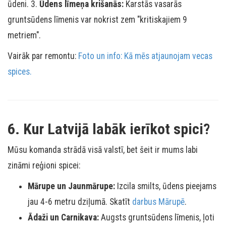
ūdeni. 3.
Ūdens līmeņa krišanās:
Karstās vasarās
gruntsūdens līmenis var nokrist zem "kritiskajiem 9
metriem".
Vairāk par remontu:
Foto un info: Kā mēs atjaunojam vecas
spices.
6. Kur Latvijā labāk ierīkot spici?
Mūsu komanda strādā visā valstī, bet šeit ir mums labi
zināmi reģioni spicei:
Mārupe un Jaunmārupe:
Izcila smilts, ūdens pieejams
jau 4-6 metru dziļumā. Skatīt
darbus Mārupē
.
Ādaži un Carnikava:
Augsts gruntsūdens līmenis, ļoti