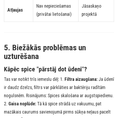
Nav nepieciešamas
Jāsaskaņo
Atļaujas
(privātai lietošanai)
projektā
5. Biežākās problēmas un
uzturēšana
Kāpēc spice "pārstāj dot ūdeni"?
Tas var notikt trīs iemeslu dēļ: 1.
Filtra aizaugšana:
Ja ūdenī
ir daudz dzelzs, filtrs var pārklāties ar baktēriju radītām
nogulsnēm. Risinājums: Spices skalošana ar augstspiedienu.
2.
Gaisa noplūde:
Tā kā spice strādā uz vakuumu, pat
mazākais caurums savienojumā pirms sūkņa neļaus pacelt