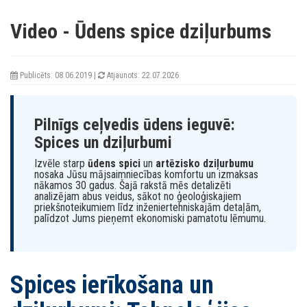
Video
- Ūdens spice dziļurbums
Publicēts: 08.06.2019 |
Atjaunots: 22.07.2026
Pilnīgs ceļvedis ūdens ieguvē:
Spices un dziļurbumi
Izvēle starp
ūdens spici
un
artēzisko dziļurbumu
nosaka Jūsu mājsaimniecības komfortu un izmaksas
nākamos 30 gadus. Šajā rakstā mēs detalizēti
analizējam abus veidus, sākot no ģeoloģiskajiem
priekšnoteikumiem līdz inženiertehniskajām detaļām,
palīdzot Jums pieņemt ekonomiski pamatotu lēmumu.
Spices ierīkošana un