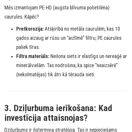
Mēs izmantojam PE-HD (augsta blīvuma polietilēna)
caurules. Kāpēc?
Pretkorozija:
Atšķirībā no metāla caurulēm, kas 10
gados aizaug ar rūsu un "aizlīmē" filtru, PE caurules
paliek tīras.
Filtra materiāls:
Neilona siets ir elastīgs un nereaģē ar
minerālvielām. Tas nodrošina, ka spice "neaizsērē"
(nekolmatējas) tik ātri kā tērauda sieti.
3. Dziļurbuma ierīkošana: Kad
investīcija attaisnojas?
Dziļurbums ir ilgtermiņa stratēģija. Tas ir nepieciešams