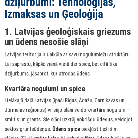
dziļurbumi: Tehnoloģijas,
Izmaksas un Ģeoloģija
1. Latvijas ģeoloģiskais griezums
un ūdens nesošie slāņi
Latvijas teritorija ir unikāla ar savu nogulumiežu struktūru.
Lai saprastu, kāpēc vienā vietā der spice, bet citā tikai
dziļurbums, jāsaprot, kur atrodas ūdens.
Kvartāra nogulumi un spice
Lielākajā daļā Latvijas (īpaši Rīgas, Ādažu, Carnikavas un
Jūrmalas reģionos) virsējo slāni veido kvartāra nogulumi –
smiltis un grants. Šie slāņi uzkrāj nokrišņu ūdeņus, veidojot
seklos gruntsūdeņus.
Ūdens spice
piekļūst tieši šim