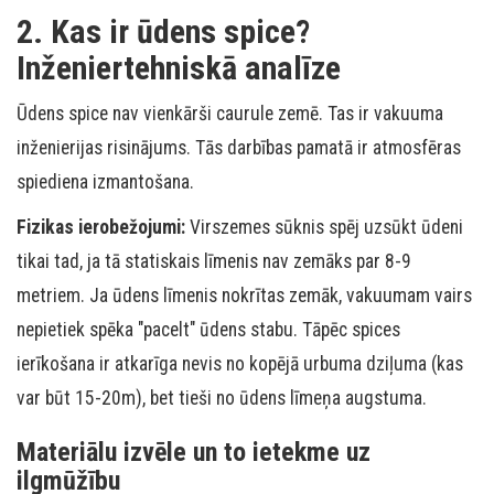
2. Kas ir ūdens spice?
Inženiertehniskā analīze
Ūdens spice nav vienkārši caurule zemē. Tas ir vakuuma
inženierijas risinājums. Tās darbības pamatā ir atmosfēras
spiediena izmantošana.
Fizikas ierobežojumi:
Virszemes sūknis spēj uzsūkt ūdeni
tikai tad, ja tā statiskais līmenis nav zemāks par 8-9
metriem. Ja ūdens līmenis nokrītas zemāk, vakuumam vairs
nepietiek spēka "pacelt" ūdens stabu. Tāpēc spices
ierīkošana ir atkarīga nevis no kopējā urbuma dziļuma (kas
var būt 15-20m), bet tieši no ūdens līmeņa augstuma.
Materiālu izvēle un to ietekme uz
ilgmūžību